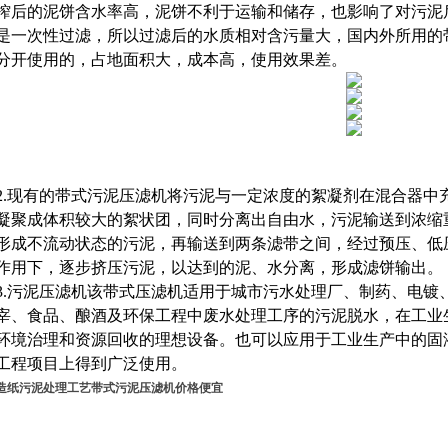
榨后的泥饼含水率高，泥饼不利于运输和储存，也影响了对污泥
是一次性过滤，所以过滤后的水质相对含污量大，国内外所用的
分开使用的，占地面积大，成本高，使用效果差。
2.现有的带式污泥压滤机将污泥与一定浓度的絮凝剂在混合器中
凝聚成体积较大的絮状团，同时分离出自由水，污泥输送到浓缩
形成不流动状态的污泥，再输送到两条滤带之间，经过预压、低
作用下，逐步挤压污泥，以达到的泥、水分离，形成滤饼输出。
3.污泥压滤机该带式压滤机适用于城市污水处理厂、制药、电镀
宰、食品、酿酒及环保工程中废水处理工序的污泥脱水，在工业
环境治理和资源回收的理想设备。也可以应用于工业生产中的固
工程项目上得到广泛使用。
造纸污泥处理工艺带式污泥压滤机价格便宜