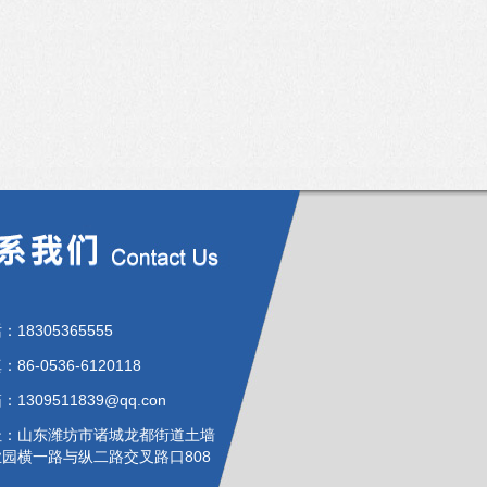
：18305365555
86-0536-6120118
箱：
1309511839@qq.con
址：山东潍坊市诸城龙都街道土墙
园横一路与纵二路交叉路口808