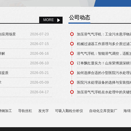
理设备、工业污水处理设备、气浮机设备、格栅设
中水回用设备、除砂设备、垃圾焚烧炉、真空过滤
压滤机、刮（吸）泥机设备、厌氧反应器、管道混合
公司动态
MORE
二氧化氯发生器、污泥脱水设备等环保机械设备。...
与应用场景
2026-07-23
加压溶气气浮机：工业污水悬浮物
2026-07-15
机械过滤器工作原理与多介质过滤
详解
2026-06-16
溶气气浮机：智能溶气调控，适配
2026-06-10
订单飘红显实力！山东荣博源深耕
离提质
2026-05-21
如何选择合适的小型医院污水处理
术
2026-05-09
医院污水处理设备的选择与安装指
2026-04-17
加压溶气气浮机在水处理中的关键
锈钢加工
导轨丝杠
发光字
可吸入颗粒分析仪
自动化立库货架厂
海绵